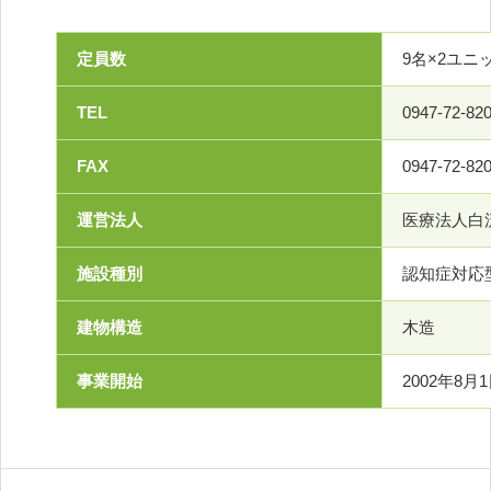
定員数
9名×2ユニッ
TEL
0947-72-82
FAX
0947-72-82
運営法人
医療法人白
施設種別
認知症対応
建物構造
木造
事業開始
2002年8月